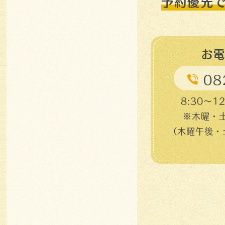
予約優先
お
08
8:30～12
※木曜・土
（木曜午後・