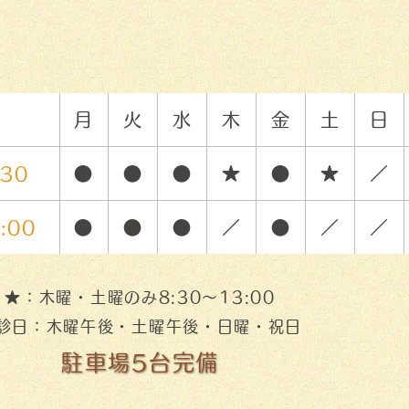
間
月
火
水
木
金
土
日
:30
●
●
●
★
●
★
／
:00
●
●
●
／
●
／
／
★：木曜・土曜のみ8:30〜13:00
診日：木曜午後・土曜午後・日曜・祝日
駐車場5台完備