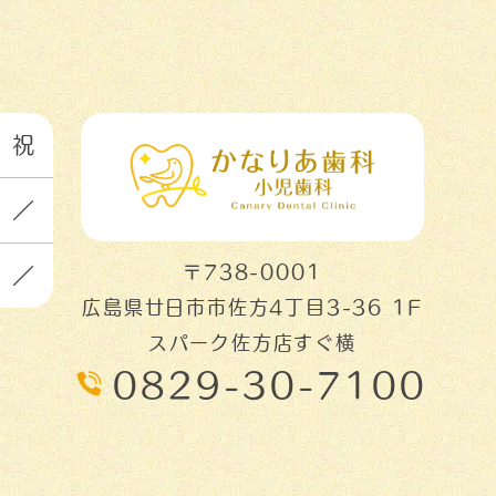
祝
／
〒738-0001
／
広島県廿日市市佐方4丁目3-36 1F
スパーク佐方店すぐ横
0829-30-7100